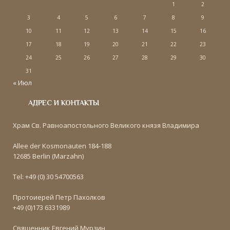
1
2
3
4
5
6
7
8
9
10
11
12
13
14
15
16
17
18
19
20
21
22
23
24
25
26
27
28
29
30
31
« Июл
АДРЕС И КОНТАКТЫ
Храм Св. Равноапостольного Великого князя Владимира
Allee der Kosmonauten 184-188
12685 Berlin (Marzahn)
Tel: +49 (0) 30 54700563
Протоиерей Петр Пахолков
+49 (0)173 6331989
Священник Евгений Мурзин