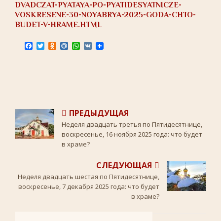
DVADCZAT-PYATAYA-PO-PYATIDESYATNICZE-
VOSKRESENE-30-NOYABRYA-2025-GODA-CHTO-
BUDET-V-HRAME.HTML
F
T
O
M
W
V
a
w
d
a
h
K
c
i
n
i
a
e
t
o
l
t
b
t
k
.
s
o
e
l
R
A
o
r
a
u
p
k
s
p
s
ПРЕДЫДУЩАЯ
n
i
Неделя двадцать третья по Пятидесятнице,
k
воскресенье, 16 ноября 2025 года: что будет
i
в храме?
СЛЕДУЮЩАЯ
Неделя двадцать шестая по Пятидесятнице,
воскресенье, 7 декабря 2025 года: что будет
в храме?