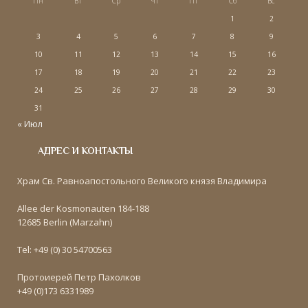
Пн
Вт
Ср
Чт
Пт
Сб
Вс
1
2
3
4
5
6
7
8
9
10
11
12
13
14
15
16
17
18
19
20
21
22
23
24
25
26
27
28
29
30
31
« Июл
АДРЕС И КОНТАКТЫ
Храм Св. Равноапостольного Великого князя Владимира
Allee der Kosmonauten 184-188
12685 Berlin (Marzahn)
Tel: +49 (0) 30 54700563
Протоиерей Петр Пахолков
+49 (0)173 6331989