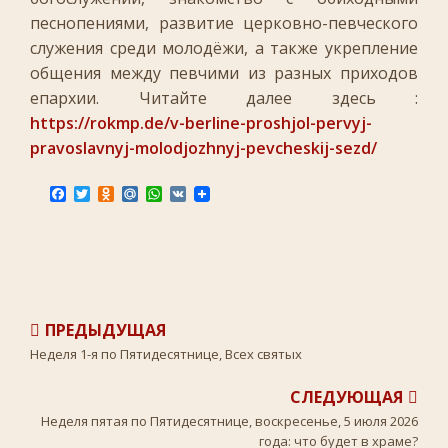
песнопениями, развитие церковно-певческого
служения среди молодёжи, а также укрепление
общения между певчими из разных приходов
епархии. Читайте далее здесь :
https://rokmp.de/v-berline-proshjol-pervyj-
pravoslavnyj-molodjozhnyj-pevcheskij-sezd/
F
T
O
M
W
V
a
w
d
a
h
K
c
i
n
i
a
e
t
o
l
t
b
t
k
.
s
o
e
l
R
A
o
r
a
u
p
k
s
p
s
ПРЕДЫДУЩАЯ
n
i
Неделя 1-я по Пятидесятнице, Всех святых
k
i
СЛЕДУЮЩАЯ
Неделя пятая по Пятидесятнице, воскресенье, 5 июля 2026
года: что будет в храме?