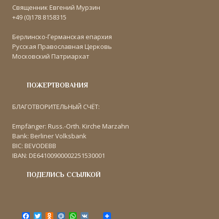
Священник Евгений Мурзин
+49 (0)178 8158315
Берлинско-Германская епархия
Русская Православная Церковь
Московский Патриархат
ПОЖЕРТВОВАНИЯ
БЛАГОТВОРИТЕЛЬНЫЙ СЧЁТ:
Empfänger: Russ.-Orth. Kirche Marzahn
Bank: Berliner Volksbank
BIC: BEVODEBB
IBAN: DE64100900002251530001
ПОДЕЛИСЬ ССЫЛКОЙ
F
T
O
M
W
V