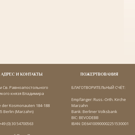
АДРЕС И КОНТАКТЫ
ПОЖЕРТВОВАНИЯ
м Св. Равноапостольного
БЛАГОТВОРИТЕЛЬНЫЙ СЧЁТ:
икого князя Владимира
Empfänger: Russ.-Orth. Kirche
e der Kosmonauten 184-188
Marzahn
5 Berlin (Marzahn)
Bank: Berliner Volksbank
BIC: BEVODEBB
 +49 (0) 30 54700563
IBAN: DE64100900002251530001