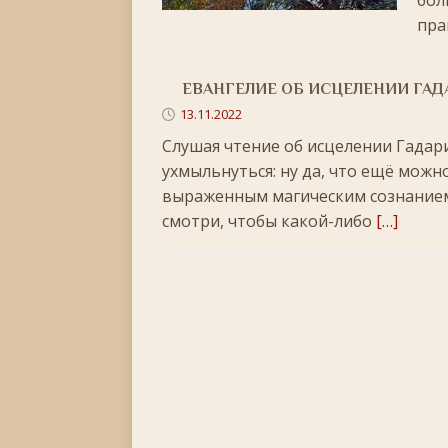
бол
[ 30.11.2025 ]
Воскресенье, 30 ноября 2025 года
пра
[ 15.11.2025 ]
Неделя двадцать третья по Пятидес
+
ЕВАНГЕЛИЕ ОБ ИСЦЕЛЕНИИ ГА
[ 04.11.2025 ]
Празднование в честь Казанской
13.11.2022
[ 26.10.2025 ]
Неделя двадцатая по Пятидесятнице
Слушая чтение об исцелении Гадар
ухмыльнуться: ну да, что ещё можн
[ 19.10.2025 ]
День памяти апостола Фомы
ЛИ
выраженным магическим сознанием
[ 05.07.2026 ]
Неделя пятая по Пятидесятнице, во
смотри, чтобы какой-либо
[…]