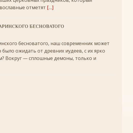
ьших церковных праздников, который
+
вославные отметят
[…]
ятнице, воскресенье, 16 ноября 2025 года: что будет в храме?
ДАРИНСКОГО БЕСНОВАТОГО
 иконы Божией Матери
ЛИК БОГОРОДИЦЫ
, воскресенье, 26 октября 2025 года: что будет в храме
+
инского бесноватого, наш современник может
о было ожидать от древних иудеев, с их ярко
КИ СВЯТЫХ
? Вокруг — сплошные демоны, только и
скресенье, 5 июля 2026 года: что будет в храме?
+