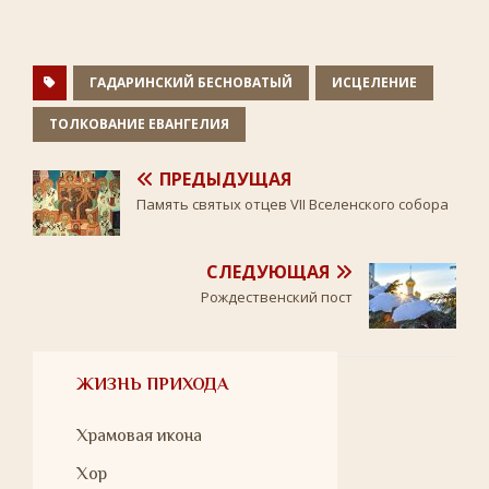
o
e
l
R
A
o
r
a
u
p
k
s
p
s
n
ГАДАРИНСКИЙ БЕСНОВАТЫЙ
ИСЦЕЛЕНИЕ
i
k
ТОЛКОВАНИЕ ЕВАНГЕЛИЯ
i
ПРЕДЫДУЩАЯ
Память святых отцев VII Вселенского собора
СЛЕДУЮЩАЯ
Рождественский пост
ЖИЗНЬ ПРИХОДА
Храмовая икона
Хор