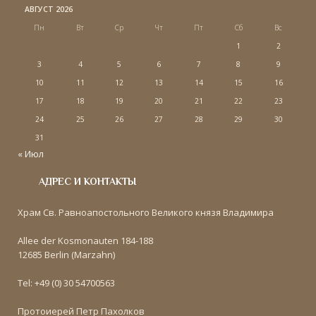
АВГУСТ 2026
Пн
Вт
Ср
Чт
Пт
Сб
Вс
1
2
3
4
5
6
7
8
9
10
11
12
13
14
15
16
17
18
19
20
21
22
23
24
25
26
27
28
29
30
31
« Июл
АДРЕС И КОНТАКТЫ
Храм Св. Равноапостольного Великого князя Владимира
Allee der Kosmonauten 184-188
12685 Berlin (Marzahn)
Tel: +49 (0) 30 54700563
Протоиерей Петр Пахолков