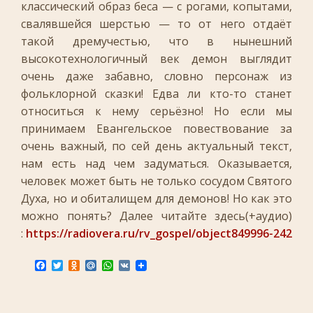
классический образ беса — с рогами, копытами,
свалявшейся шерстью — то от него отдаёт
такой дремучестью, что в нынешний
высокотехнологичный век демон выглядит
очень даже забавно, словно персонаж из
фольклорной сказки! Едва ли кто-то станет
относиться к нему серьёзно! Но если мы
принимаем Евангельское повествование за
очень важный, по сей день актуальный текст,
нам есть над чем задуматься. Оказывается,
человек может быть не только сосудом Святого
Духа, но и обиталищем для демонов! Но как это
можно понять? Далее читайте здесь(+аудио)
:
https://radiovera.ru/rv_gospel/object849996-242
F
T
O
M
W
V
a
w
d
a
h
K
c
i
n
i
a
e
t
o
l
t
b
t
k
.
s