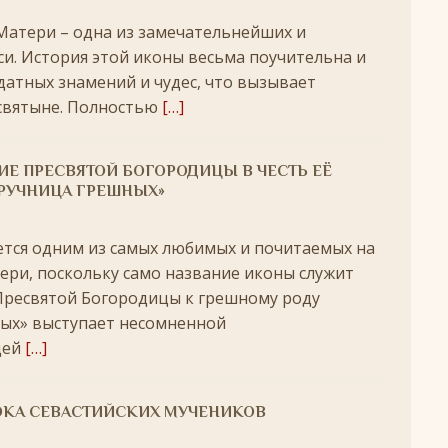
Матери – одна из замечательнейших и
ЖДЕСТВО
и. История этой иконы весьма поучительна и
кого поста
РОЖДЕСТВЕНСКИЙ ПОСТ
датных знамений и чудес, что вызывает
ятнице, воскресенье, 7 декабря 2025 года: что будет в храме?
 святыне. Полностью
[…]
+
Е ПРЕСВЯТОЙ БОГОРОДИЦЫ В ЧЕСТЬ ЕЁ
РУЧНИЦА ГРЕШНЫХ»
ятнице, воскресенье, 16 ноября 2025 года: что будет в храме?
тся одним из самых любимых и почитаемых на
ери, поскольку само название иконы служит
 иконы Божией Матери
ЛИК БОГОРОДИЦЫ
ресвятой Богородицы к грешному роду
, воскресенье, 26 октября 2025 года: что будет в храме
+
ных» выступает несомненной
КИ СВЯТЫХ
цей
[…]
скресенье, 5 июля 2026 года: что будет в храме?
+
ОКА СЕВАСТИЙСКИХ МУЧЕНИКОВ