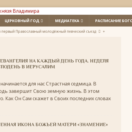
ЦЕРКОВНЫЙ ГОД
МЕДИАТЕКА
РАСПИСАНИЕ БОГ
л первый Православный молодёжный певческий съезд
+
 святых
ЛИКИ СВЯТЫХ
удотворца
ЛИКИ СВЯТЫХ
ЕВАНГЕЛИЯ НА КАЖДЫЙ ДЕНЬ ГОДА. НЕДЕЛЯ
обедоносец
ЛИКИ СВЯТЫХ
ОСПОДЕНЬ В ИЕРУСАЛИМ
азумейте, яко Аз есмь Бог!»
ПАСХА
ачинается для нас Страстная седмица. В
подь завершит Свою земную жизнь. В этом
Господень во Иерусалим
ВЕЛИКИЙ ПОСТ
. Как Он Сам скажет в Своих последних словах
опоклонная
ВЕЛИКИЙ ПОСТ
луждений
ВЕЛИКИЙ ПОСТ
ой встречи и первой разлуки.
СРЕТЕНИЕ
РЕННАЯ ИКОНА БОЖЬЕЙ МАТЕРИ «ЗНАМЕНИЕ»
ник
КРЕЩЕНИЕ ГОСПОДНЕ