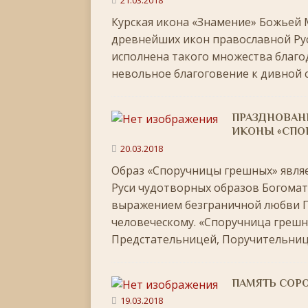
21.03.2018
Курская икона «Знамение» Божьей 
[ 06.01.2026 ]
Светлое Христово Рождество
РО
древнейших икон православной Рус
[ 19.12.2025 ]
Значение и важность Рождественс
исполнена такого множества благо
[ 07.12.2025 ]
Неделя двадцать шестая по Пятидес
невольное благоговение к дивной
+
[ 30.11.2025 ]
Воскресенье, 30 ноября 2025 года
ПРАЗДНОВАНИ
ИКОНЫ «СПО
[ 15.11.2025 ]
Неделя двадцать третья по Пятидес
20.03.2018
+
Образ «Споручницы грешных» являе
[ 04.11.2025 ]
Руси чудотворных образов Богомат
Празднование в честь Казанской
выражением безграничной любви П
[ 26.10.2025 ]
Неделя двадцатая по Пятидесятнице
человеческому. «Споручница греш
[ 19.10.2025 ]
День памяти апостола Фомы
ЛИ
Предстательницей, Поручительни
[ 05.07.2026 ]
Неделя пятая по Пятидесятнице, во
ПАМЯТЬ СОР
19.03.2018