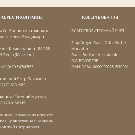
АДРЕС И КОНТАКТЫ
ПОЖЕРТВОВАНИЯ
м Св. Равноапостольного
БЛАГОТВОРИТЕЛЬНЫЙ СЧЁТ:
икого князя Владимира
Empfänger: Russ.-Orth. Kirche
e der Kosmonauten 184-188
Marzahn
5 Berlin (Marzahn)
Bank: Berliner Volksbank
BIC: BEVODEBB
 +49 (0) 30 54700563
IBAN: DE64100900002251530001
тоиерей Петр Пахолков
(0)173 6331989
щенник Евгений Мурзин
(0)178 8158315
линско-Германская епархия
ская Православная Церковь
ковский Патриархат