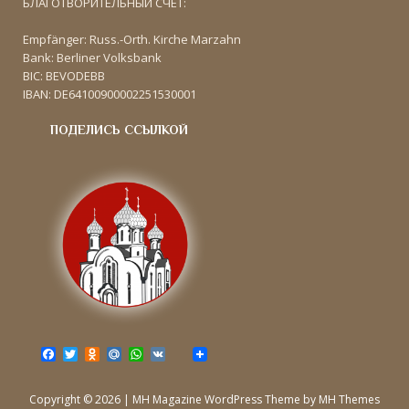
БЛАГОТВОРИТЕЛЬНЫЙ СЧЁТ:
Empfänger: Russ.-Orth. Kirche Marzahn
Bank: Berliner Volksbank
BIC: BEVODEBB
IBAN: DE64100900002251530001
ПОДЕЛИСЬ ССЫЛКОЙ
F
T
O
M
W
V
a
w
d
a
h
K
c
i
n
i
a
e
t
o
l
t
Copyright © 2026 | MH Magazine WordPress Theme by
MH Themes