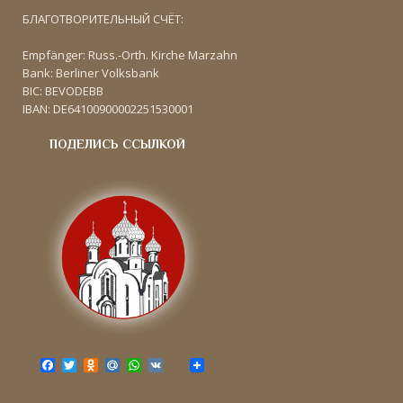
БЛАГОТВОРИТЕЛЬНЫЙ СЧЁТ:
Empfänger: Russ.-Orth. Kirche Marzahn
Bank: Berliner Volksbank
BIC: BEVODEBB
IBAN: DE64100900002251530001
ПОДЕЛИСЬ ССЫЛКОЙ
F
T
O
M
W
V
a
w
d
a
h
K
c
i
n
i
a