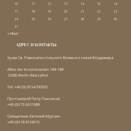
10
11
12
13
14
15
16
17
18
19
20
21
22
23
24
25
26
27
28
29
30
31
« Июл
АДРЕС И КОНТАКТЫ
Храм Св. Равноапостольного Великого князя Владимира
Allee der Kosmonauten 184-188
12685 Berlin (Marzahn)
Tel: +49 (0) 30 54700563
Протоиерей Петр Пахолков
+49 (0)173 6331989
Священник Евгений Мурзин
+49 (0)178 8158315