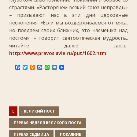
страстями. «Расторгнем всякий союз неправды»
– призывают нас в эти дни церковные
песнопения. «Если мы воздерживаемся от мяса,
но поедаем своих ближних, это насмешка над
постом», – говорит святоотеческая мудрость..
читайте далее здесь
http://www.pravoslavie.ru/put/1602.htm
F
T
O
M
W
V
a
w
d
a
h
K
c
i
n
i
a
e
t
o
l
t
b
t
k
.
s
o
e
l
R
A
o
r
a
u
p
k
s
p
s
n
ВЕЛИКИЙ ПОСТ
i
k
ПЕРВАЯ НЕДЕЛЯ ВЕЛИКОГО ПОСТА
i
ПЕРВАЯ СЕДМИЦА
ПОКАЯНИЕ