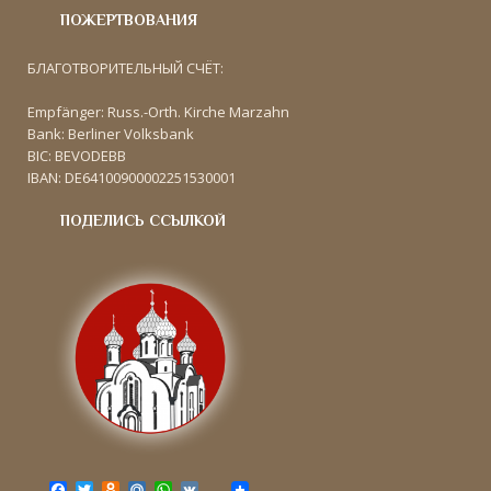
ПОЖЕРТВОВАНИЯ
БЛАГОТВОРИТЕЛЬНЫЙ СЧЁТ:
Empfänger: Russ.-Orth. Kirche Marzahn
Bank: Berliner Volksbank
BIC: BEVODEBB
IBAN: DE64100900002251530001
ПОДЕЛИСЬ ССЫЛКОЙ
F
T
O
M
W
V