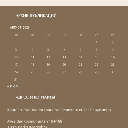
АРХИВ ПУБЛИКАЦИЙ
АВГУСТ 2026
Пн
Вт
Ср
Чт
Пт
Сб
Вс
1
2
3
4
5
6
7
8
9
10
11
12
13
14
15
16
17
18
19
20
21
22
23
24
25
26
27
28
29
30
31
« Июл
АДРЕС И КОНТАКТЫ
Храм Св. Равноапостольного Великого князя Владимира
Allee der Kosmonauten 184-188
12685 Berlin (Marzahn)