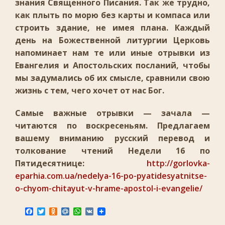
знания Священного Писания. Так же трудно,
как плыть по морю без карты и компаса или
строить здание, не имея плана. Каждый
день на Божественной литургии Церковь
напоминает нам те или иные отрывки из
Евангелия и Апостольских посланий, чтобы
мы задумались об их смысле, сравнили свою
жизнь с тем, чего хочет от нас Бог.
Самые важные отрывки — зачала —
читаются по воскресеньям. Предлагаем
вашему вниманию русский перевод и
толкование чтений Недели 16 по
Пятидесятнице:
http://gorlovka-
eparhia.com.ua/nedelya-16-po-pyatidesyatnitse-
o-chyom-chitayut-v-hrame-apostol-i-evangelie/
F
T
O
M
W
V
a
w
d
a
h
K