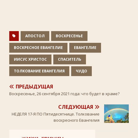
c
i
n
i
a
e
t
o
l
t
b
t
k
.
s
o
e
l
R
A
o
r
a
u
p
k
s
p
s
n
АПОСТОЛ
ВОСКРЕСЕНЬЕ
i
k
ВОСКРЕСНОЕ ЕВАНГЕЛИЕ
ЕВАНГЕЛИЕ
i
ИИСУС ХРИСТОС
СПАСИТЕЛЬ
ТОЛКОВАНИЕ ЕВАНГЕЛИЯ
ЧУДО
ПРЕДЫДУЩАЯ
Воскресенье, 26 сентября 2021 года: что будет в храме?
СЛЕДУЮЩАЯ
НЕДЕЛЯ 17-Я ПО Пятидесятнице. Толкование
воскресного Евангелия