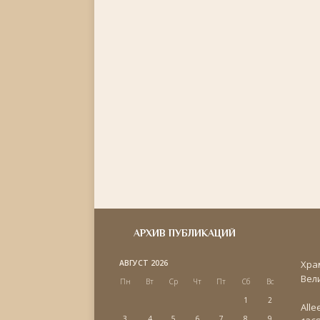
АРХИВ ПУБЛИКАЦИЙ
АВГУСТ 2026
Хра
Вел
Пн
Вт
Ср
Чт
Пт
Сб
Вс
1
2
Alle
3
4
5
6
7
8
9