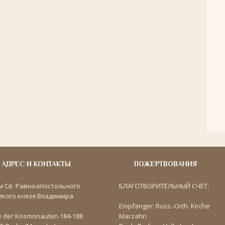
АДРЕС И КОНТАКТЫ
ПОЖЕРТВОВАНИЯ
м Св. Равноапостольного
БЛАГОТВОРИТЕЛЬНЫЙ СЧЁТ:
икого князя Владимира
Empfänger: Russ.-Orth. Kirche
e der Kosmonauten 184-188
Marzahn