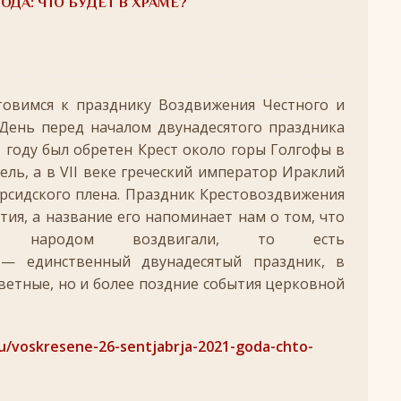
ОДА: ЧТО БУДЕТ В ХРАМЕ?
удотворца
ЛИКИ СВЯТЫХ
обедоносец
ЛИКИ СВЯТЫХ
товимся к празднику Воздвижения Честного и
азумейте, яко Аз есмь Бог!»
ПАСХА
День перед началом двунадесятого праздника
Господень во Иерусалим
ВЕЛИКИЙ ПОСТ
26 году был обретен Крест около горы Голгофы в
опоклонная
ВЕЛИКИЙ ПОСТ
ель, а в VII веке греческий император Ираклий
рсидского плена. Праздник Крестовоздвижения
луждений
ВЕЛИКИЙ ПОСТ
тия, а название его напоминает нам о том, что
ой встречи и первой разлуки.
СРЕТЕНИЕ
д народом воздвигали, то есть
ник
КРЕЩЕНИЕ ГОСПОДНЕ
 единственный двунадесятый праздник, в
ветные, но и более поздние события церковной
ЖДЕСТВО
кого поста
РОЖДЕСТВЕНСКИЙ ПОСТ
ru/voskresene-26-sentjabrja-2021-goda-chto-
ятнице, воскресенье, 7 декабря 2025 года: что будет в храме?