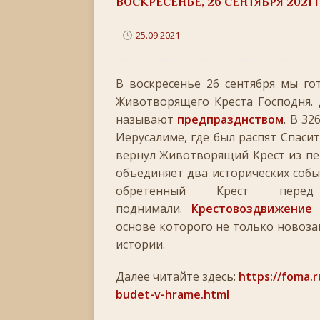
ВОСКРЕСЕНЬЕ, 26 СЕНТЯБРЯ 2021 Г
[ 22.05.2026 ]
День памяти святителя Николая Ч
[ 05.05.2026 ]
Святой великомученик Георгий П
25.09.2021
[ 20.04.2026 ]
Радоница
+
[ 11.04.2026 ]
В воскресенье 26 сентября мы го
Пасха Христова: «Упразднитесь, и р
Животворящего Креста Господня. 
[ 05.04.2026 ]
Неделя 6-я Великого поста. Вход 
называют
предпразднством
. В 3
[ 14.03.2026 ]
Неделя 3-я Великого Поста. Крест
Иерусалиме, где был распят Спасит
вернул Животворящий Крест из пе
[ 23.02.2026 ]
Великий пост: 10 правил и 10 заб
объединяет два исторических собы
[ 14.02.2026 ]
Сретение Господне: праздник дивн
обретенный Крест пере
[ 18.01.2026 ]
Как провести Крещенский Сочель
поднимали.
Крестовоздвижение
—
основе которого не только новоза
[ 06.01.2026 ]
Светлое Христово Рождество
РО
истории.
[ 19.12.2025 ]
Значение и важность Рождественс
Далее читайте здесь:
https://foma.
[ 07.12.2025 ]
Неделя двадцать шестая по Пятидес
budet-v-hrame.html
+