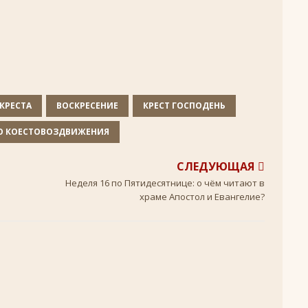
+
ятнице, воскресенье, 16 ноября 2025 года: что будет в храме?
 иконы Божией Матери
ЛИК БОГОРОДИЦЫ
, воскресенье, 26 октября 2025 года: что будет в храме
+
КРЕСТА
ВОСКРЕСЕНИЕ
КРЕСТ ГОСПОДЕНЬ
КИ СВЯТЫХ
О КОЕСТОВОЗДВИЖЕНИЯ
скресенье, 5 июля 2026 года: что будет в храме?
+
СЛЕДУЮЩАЯ
Неделя 16 по Пятидесятнице: о чём читают в
храме Апостол и Евангелие?