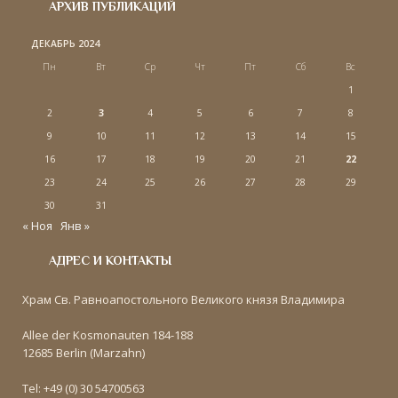
АРХИВ ПУБЛИКАЦИЙ
ДЕКАБРЬ 2024
Пн
Вт
Ср
Чт
Пт
Сб
Вс
1
2
3
4
5
6
7
8
9
10
11
12
13
14
15
16
17
18
19
20
21
22
23
24
25
26
27
28
29
30
31
« Ноя
Янв »
АДРЕС И КОНТАКТЫ
Храм Св. Равноапостольного Великого князя Владимира
Allee der Kosmonauten 184-188
12685 Berlin (Marzahn)
Tel: +49 (0) 30 54700563