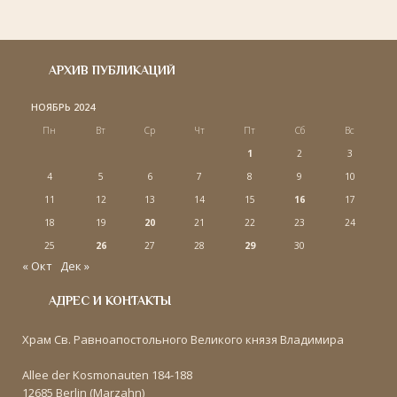
АРХИВ ПУБЛИКАЦИЙ
НОЯБРЬ 2024
Пн
Вт
Ср
Чт
Пт
Сб
Вс
1
2
3
4
5
6
7
8
9
10
11
12
13
14
15
16
17
18
19
20
21
22
23
24
25
26
27
28
29
30
« Окт
Дек »
АДРЕС И КОНТАКТЫ
Храм Св. Равноапостольного Великого князя Владимира
Allee der Kosmonauten 184-188
12685 Berlin (Marzahn)