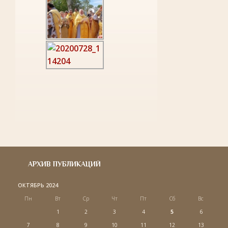
АРХИВ ПУБЛИКАЦИЙ
ОКТЯБРЬ 2024
Пн
Вт
Ср
Чт
Пт
Сб
Вс
1
2
3
4
5
6
7
8
9
10
11
12
13