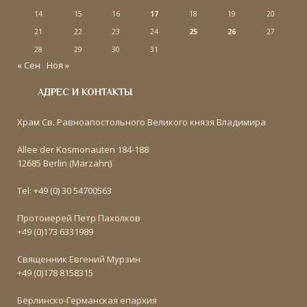
14
15
16
17
18
19
20
21
22
23
24
25
26
27
28
29
30
31
« Сен
Ноя »
АДРЕС И КОНТАКТЫ
Храм Св. Равноапостольного Великого князя Владимира
Allee der Kosmonauten 184-188
12685 Berlin (Marzahn)
Tel: +49 (0) 30 54700563
Протоиерей Петр Пахолков
+49 (0)173 6331989
Священник Евгений Мурзин
+49 (0)178 8158315
Берлинско-Германская епархия