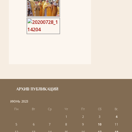
АРХИВ ПУБЛИКАЦИЙ
ИЮНЬ 2023
Пн
Вт
Ср
Чт
Пт
Сб
Вс
1
2
3
4
5
6
7
8
9
10
11