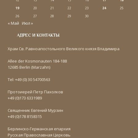
12
13
14
15
16
17
18
19
20
21
22
23
24
25
26
27
28
29
30
« Май
Июл »
АДРЕС И КОНТАКТЫ
Храм Св. Равноапостольного Великого князя Владимира
Allee der Kosmonauten 184-188
12685 Berlin (Marzahn)
Tel: +49 (0) 30 54700563
Протоиерей Петр Пахолков
+49 (0)173 6331989
Священник Евгений Мурзин
+49 (0)178 8158315
Берлинско-Германская епархия
Русская Православная Церковь