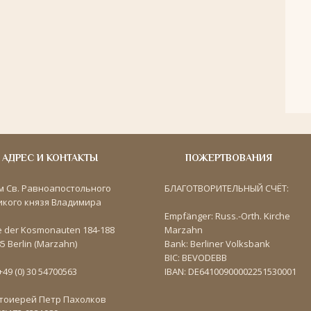
АДРЕС И КОНТАКТЫ
ПОЖЕРТВОВАНИЯ
м Св. Равноапостольного
БЛАГОТВОРИТЕЛЬНЫЙ СЧЁТ:
икого князя Владимира
Empfänger: Russ.-Orth. Kirche
e der Kosmonauten 184-188
Marzahn
5 Berlin (Marzahn)
Bank: Berliner Volksbank
BIC: BEVODEBB
 +49 (0) 30 54700563
IBAN: DE64100900002251530001
тоиерей Петр Пахолков