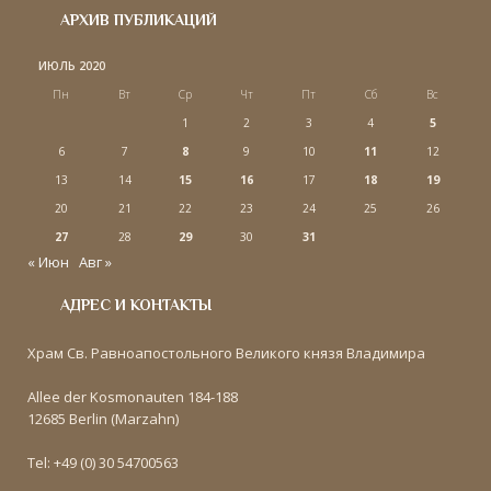
АРХИВ ПУБЛИКАЦИЙ
ИЮЛЬ 2020
Пн
Вт
Ср
Чт
Пт
Сб
Вс
1
2
3
4
5
6
7
8
9
10
11
12
13
14
15
16
17
18
19
20
21
22
23
24
25
26
27
28
29
30
31
« Июн
Авг »
АДРЕС И КОНТАКТЫ
Храм Св. Равноапостольного Великого князя Владимира
Allee der Kosmonauten 184-188
12685 Berlin (Marzahn)
Tel: +49 (0) 30 54700563