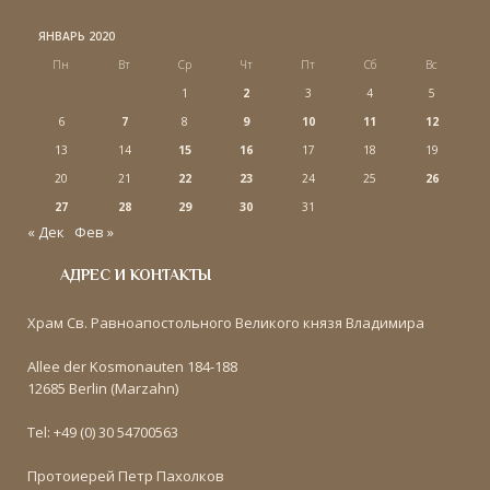
ЯНВАРЬ 2020
Пн
Вт
Ср
Чт
Пт
Сб
Вс
1
2
3
4
5
6
7
8
9
10
11
12
13
14
15
16
17
18
19
20
21
22
23
24
25
26
27
28
29
30
31
« Дек
Фев »
АДРЕС И КОНТАКТЫ
Храм Св. Равноапостольного Великого князя Владимира
Allee der Kosmonauten 184-188
12685 Berlin (Marzahn)
Tel: +49 (0) 30 54700563
Протоиерей Петр Пахолков