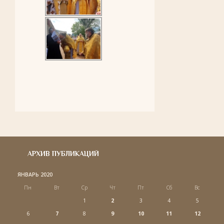
АРХИВ ПУБЛИКАЦИЙ
ЯНВАРЬ 2020
Пн
Вт
Ср
Чт
Пт
Сб
Вс
1
2
3
4
5
6
7
8
9
10
11
12