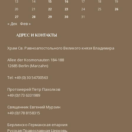
13
14
15
16
17
18
19
20
21
22
23
24
25
26
27
28
29
30
31
« Дек
Фев »
АДРЕС И КОНТАКТЫ
Храм Св. Равноапостольного Великого князя Владимира
Allee der Kosmonauten 184-188
12685 Berlin (Marzahn)
Tel: +49 (0) 30 54700563
Протоиерей Петр Пахолков
+49 (0)173 6331989
Священник Евгений Мурзин
+49 (0)178 8158315
Берлинско-Германская епархия
Русская Православная Церковь