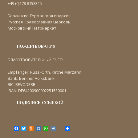
+49 (0)178 8158315
Берлинско-Германская епархия
Русская Православная Церковь
Московский Патриархат
ПОЖЕРТВОВАНИЯ
БЛАГОТВОРИТЕЛЬНЫЙ СЧЁТ:
Empfänger: Russ.-Orth. Kirche Marzahn
Bank: Berliner Volksbank
BIC: BEVODEBB
IBAN: DE64100900002251530001
ПОДЕЛИСЬ ССЫЛКОЙ
F
T
O
M
W
V
a
w
d
a
h
K