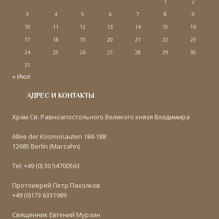
1
2
3
4
5
6
7
8
9
10
11
12
13
14
15
16
17
18
19
20
21
22
23
24
25
26
27
28
29
30
31
« Июл
АДРЕС И КОНТАКТЫ
Храм Св. Равноапостольного Великого князя Владимира
Allee der Kosmonauten 184-188
12685 Berlin (Marzahn)
Tel: +49 (0) 30 54700563
Протоиерей Петр Пахолков
+49 (0)173 6331989
Священник Евгений Мурзин