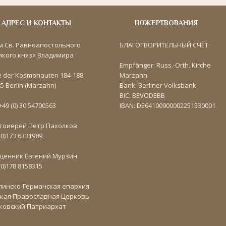
АДРЕС И КОНТАКТЫ
ПОЖЕРТВОВАНИЯ
м Св. Равноапостольного
БЛАГОТВОРИТЕЛЬНЫЙ СЧЁТ:
икого князя Владимира
Empfänger: Russ.-Orth. Kirche
e der Kosmonauten 184-188
Marzahn
5 Berlin (Marzahn)
Bank: Berliner Volksbank
BIC: BEVODEBB
 +49 (0) 30 54700563
IBAN: DE64100900002251530001
тоиерей Петр Пахолков
(0)173 6331989
щенник Евгений Мурзин
(0)178 8158315
линско-Германская епархия
ская Православная Церковь
ковский Патриархат