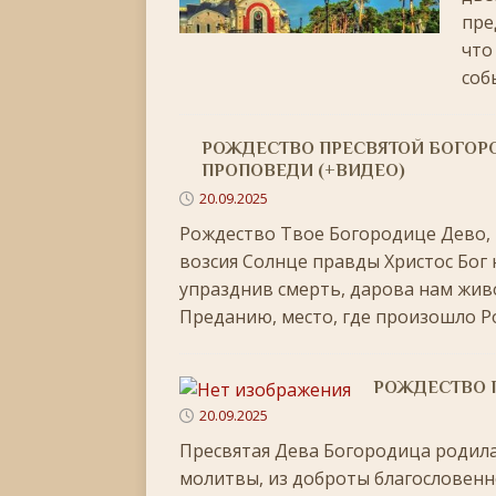
[ 30.11.2025 ]
Воскресенье, 30 ноября 2025 года
пре
[ 15.11.2025 ]
Неделя двадцать третья по Пятидес
что
соб
+
[ 04.11.2025 ]
Празднование в честь Казанской
РОЖДЕСТВО ПРЕСВЯТОЙ БОГОРО
[ 26.10.2025 ]
Неделя двадцатая по Пятидесятнице
ПРОПОВЕДИ (+ВИДЕО)
[ 19.10.2025 ]
День памяти апостола Фомы
ЛИ
20.09.2025
Рождество Твое Богородице Дево, р
[ 05.07.2026 ]
Неделя пятая по Пятидесятнице, во
возсия Солнце правды Христос Бог 
упразднив смерть, дарова нам жив
Преданию, место, где произошло 
РОЖДЕСТВО 
20.09.2025
Пресвятая Дева Богородица родилась
молитвы, из доброты благословенно