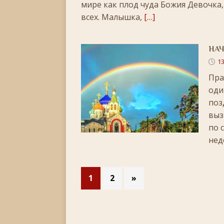
мире как плод чуда Божия Девочка
всех. Малышка,
[…]
НАЧ
13
Пра
оди
поз
выз
по 
нед
1
2
»