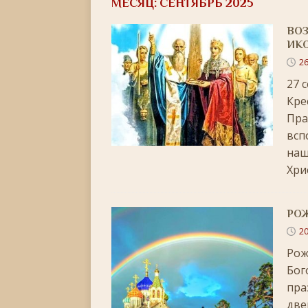
МЕСЯЦ:
СЕНТЯБРЬ 2025
[ 22.05.2026 ]
День памяти святителя Николая Ч
ВОЗ
[ 05.05.2026 ]
Святой великомученик Георгий П
ИКО
[ 20.04.2026 ]
Радоница
+
26
[ 11.04.2026 ]
Пасха Христова: «Упразднитесь, и р
27 
Кре
[ 05.04.2026 ]
Неделя 6-я Великого поста. Вход 
Пра
[ 14.03.2026 ]
Неделя 3-я Великого Поста. Крест
всп
[ 23.02.2026 ]
Великий пост: 10 правил и 10 заб
наш
Хри
[ 14.02.2026 ]
Сретение Господне: праздник дивн
[ 18.01.2026 ]
Как провести Крещенский Сочель
РО
[ 06.01.2026 ]
Светлое Христово Рождество
РО
20
[ 19.12.2025 ]
Значение и важность Рождественс
Рож
[ 07.12.2025 ]
Неделя двадцать шестая по Пятидес
Бог
пра
+
две