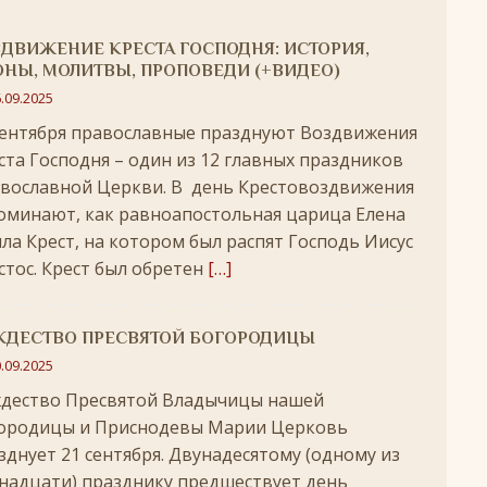
удотворца
ЛИКИ СВЯТЫХ
ДВИЖЕНИЕ КРЕСТА ГОСПОДНЯ: ИСТОРИЯ,
обедоносец
ЛИКИ СВЯТЫХ
НЫ, МОЛИТВЫ, ПРОПОВЕДИ (+ВИДЕО)
.09.2025
азумейте, яко Аз есмь Бог!»
ПАСХА
сентября православные празднуют Воздвижения
ста Господня – один из 12 главных праздников
Господень во Иерусалим
ВЕЛИКИЙ ПОСТ
вославной Церкви. В день Крестовоздвижения
опоклонная
ВЕЛИКИЙ ПОСТ
оминают, как равноапостольная царица Елена
луждений
ВЕЛИКИЙ ПОСТ
ла Крест, на котором был распят Господь Иисус
стос. Крест был обретен
[…]
ой встречи и первой разлуки.
СРЕТЕНИЕ
ник
КРЕЩЕНИЕ ГОСПОДНЕ
ЖДЕСТВО ПРЕСВЯТОЙ БОГОРОДИЦЫ
ЖДЕСТВО
.09.2025
кого поста
РОЖДЕСТВЕНСКИЙ ПОСТ
дество Пресвятой Владычицы нашей
ятнице, воскресенье, 7 декабря 2025 года: что будет в храме?
ородицы и Приснодевы Марии Церковь
зднует 21 сентября. Двунадесятому (одному из
надцати) празднику предшествует день