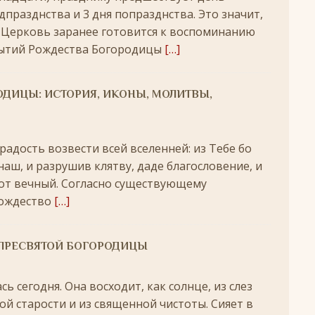
+
дпразднства и 3 дня попразднства. Это значит,
ятнице, воскресенье, 16 ноября 2025 года: что будет в храме?
 Церковь заранее готовится к воспоминанию
ытий Рождества Богородицы
[…]
 иконы Божией Матери
ЛИК БОГОРОДИЦЫ
ДИЦЫ: ИСТОРИЯ, ИКОНЫ, МОЛИТВЫ,
, воскресенье, 26 октября 2025 года: что будет в храме
+
КИ СВЯТЫХ
адость возвести всей вселенней: из Тебе бо
скресенье, 5 июля 2026 года: что будет в храме?
+
наш, и разрушив клятву, даде благословение, и
от вечный. Согласно существующему
Рождество
[…]
ПРЕСВЯТОЙ БОГОРОДИЦЫ
 сегодня. Она восходит, как солнце, из слез
й старости и из священной чистоты. Сияет в