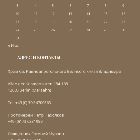
3
4
5
6
7
8
9
10
11
12
13
14
15
16
17
18
19
20
21
22
23
24
25
26
27
28
29
30
31
« Июл
АДРЕС И КОНТАКТЫ
Храм Св. Равноапостольного Великого князя Владимира
Allee der Kosmonauten 184-188
12685 Berlin (Marzahn)
Tel: +49 (0) 30 54700563
Протоиерей Петр Пахолков
+49 (0)173 6331989
Священник Евгений Мурзин