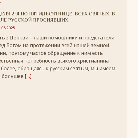
Е
удотворца
ЛИКИ СВЯТЫХ
ЕЛЯ 2-Я ПО ПЯТИДЕСЯТНИЦЕ, ВСЕХ СВЯТЫХ, В
обедоносец
ЛИКИ СВЯТЫХ
МЛЕ РУССКОЙ ПРОСИЯВШИХ
.06.2025
азумейте, яко Аз есмь Бог!»
ПАСХА
тые Церкви – наши помощники и предстатели
ед Богом на протяжении всей нашей земной
Господень во Иерусалим
ВЕЛИКИЙ ПОСТ
ни, поэтому частое обращение к ним есть
опоклонная
ВЕЛИКИЙ ПОСТ
ественная потребность всякого христианина;
луждений
ВЕЛИКИЙ ПОСТ
 более, обращаясь к русским святым, мы имеем
 большее
[…]
ой встречи и первой разлуки.
СРЕТЕНИЕ
ник
КРЕЩЕНИЕ ГОСПОДНЕ
ЖДЕСТВО
кого поста
РОЖДЕСТВЕНСКИЙ ПОСТ
ятнице, воскресенье, 7 декабря 2025 года: что будет в храме?