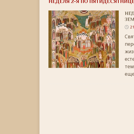
НЕДЕЛЯ 2-Я ПО ПЯТИДЕСЯТНИЦ
[ 22.05.2026 ]
День памяти святителя Николая Ч
НЕД
[ 05.05.2026 ]
Святой великомученик Георгий П
ЗЕ
[ 20.04.2026 ]
Радоница
+
21
[ 11.04.2026 ]
Пасха Христова: «Упразднитесь, и р
Свя
пер
[ 05.04.2026 ]
Неделя 6-я Великого поста. Вход 
жиз
[ 14.03.2026 ]
Неделя 3-я Великого Поста. Крест
ест
[ 23.02.2026 ]
Великий пост: 10 правил и 10 заб
тем
еще
[ 14.02.2026 ]
Сретение Господне: праздник дивн
[ 18.01.2026 ]
Как провести Крещенский Сочель
[ 06.01.2026 ]
Светлое Христово Рождество
РО
[ 19.12.2025 ]
Значение и важность Рождественс
[ 07.12.2025 ]
Неделя двадцать шестая по Пятидес
+