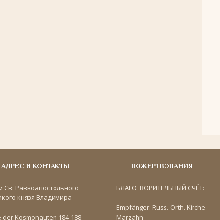
АДРЕС И КОНТАКТЫ
ПОЖЕРТВОВАНИЯ
м Св. Равноапостольного
БЛАГОТВОРИТЕЛЬНЫЙ СЧЁТ:
икого князя Владимира
Empfänger: Russ.-Orth. Kirche
e der Kosmonauten 184-188
Marzahn