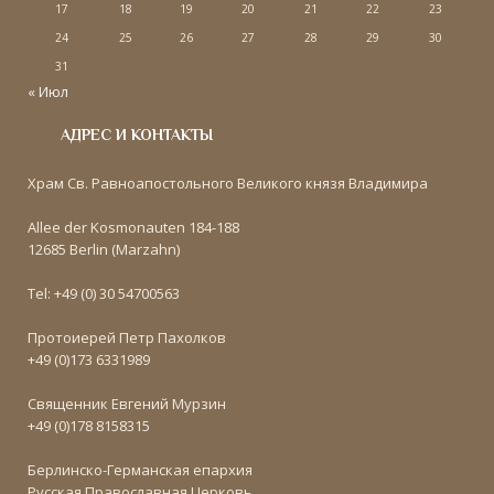
17
18
19
20
21
22
23
24
25
26
27
28
29
30
31
« Июл
АДРЕС И КОНТАКТЫ
Храм Св. Равноапостольного Великого князя Владимира
Allee der Kosmonauten 184-188
12685 Berlin (Marzahn)
Tel: +49 (0) 30 54700563
Протоиерей Петр Пахолков
+49 (0)173 6331989
Священник Евгений Мурзин
+49 (0)178 8158315
Берлинско-Германская епархия
Русская Православная Церковь