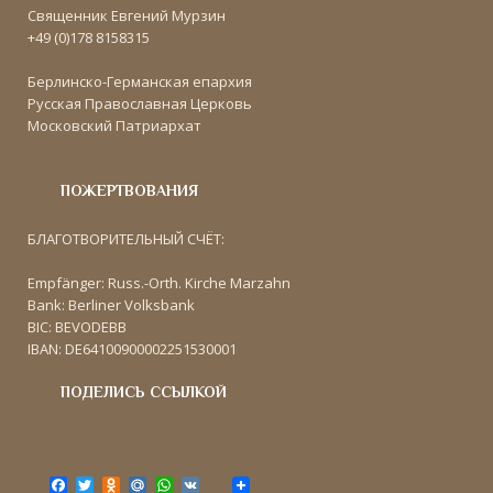
Священник Евгений Мурзин
+49 (0)178 8158315
Берлинско-Германская епархия
Русская Православная Церковь
Московский Патриархат
ПОЖЕРТВОВАНИЯ
БЛАГОТВОРИТЕЛЬНЫЙ СЧЁТ:
Empfänger: Russ.-Orth. Kirche Marzahn
Bank: Berliner Volksbank
BIC: BEVODEBB
IBAN: DE64100900002251530001
ПОДЕЛИСЬ ССЫЛКОЙ
F
T
O
M
W
V