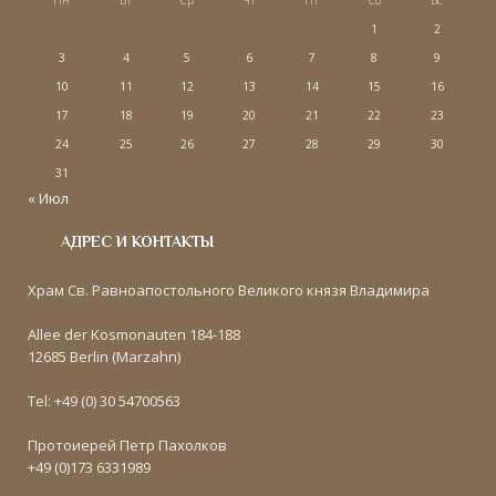
Пн
Вт
Ср
Чт
Пт
Сб
Вс
1
2
3
4
5
6
7
8
9
10
11
12
13
14
15
16
17
18
19
20
21
22
23
24
25
26
27
28
29
30
31
« Июл
АДРЕС И КОНТАКТЫ
Храм Св. Равноапостольного Великого князя Владимира
Allee der Kosmonauten 184-188
12685 Berlin (Marzahn)
Tel: +49 (0) 30 54700563
Протоиерей Петр Пахолков
+49 (0)173 6331989