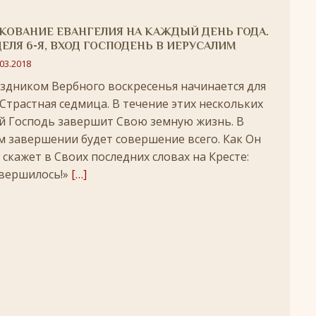
удотворца
ЛИКИ СВЯТЫХ
КОВАНИЕ ЕВАНГЕЛИЯ НА КАЖДЫЙ ДЕНЬ ГОДА.
обедоносец
ЛИКИ СВЯТЫХ
ЕЛЯ 6-Я, ВХОД ГОСПОДЕНЬ В ИЕРУСАЛИМ
.03.2018
азумейте, яко Аз есмь Бог!»
ПАСХА
здником Вербного воскресенья начинается для
 Страстная седмица. В течение этих нескольких
Господень во Иерусалим
ВЕЛИКИЙ ПОСТ
й Господь завершит Свою земную жизнь. В
опоклонная
ВЕЛИКИЙ ПОСТ
м завершении будет совершение всего. Как Он
луждений
ВЕЛИКИЙ ПОСТ
 скажет в Своих последних словах на Кресте:
вершилось!»
[…]
ой встречи и первой разлуки.
СРЕТЕНИЕ
ник
КРЕЩЕНИЕ ГОСПОДНЕ
ЖДЕСТВО
кого поста
РОЖДЕСТВЕНСКИЙ ПОСТ
ятнице, воскресенье, 7 декабря 2025 года: что будет в храме?