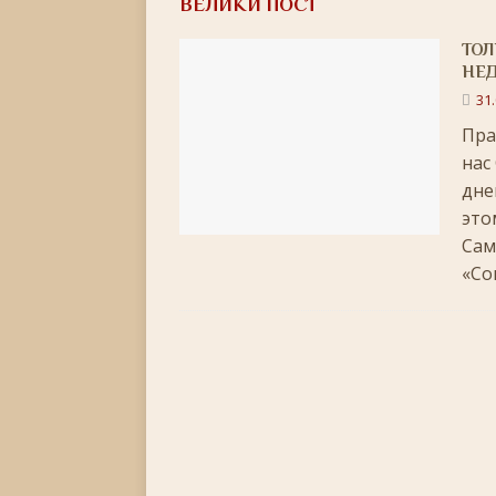
ВЕЛИКИ ПОСТ
[ 22.05.2026 ]
День памяти святителя Николая Ч
ТОЛ
[ 05.05.2026 ]
Святой великомученик Георгий П
НЕД
[ 20.04.2026 ]
Радоница
+
31
[ 11.04.2026 ]
Пасха Христова: «Упразднитесь, и р
Пра
нас
[ 05.04.2026 ]
Неделя 6-я Великого поста. Вход 
дне
[ 14.03.2026 ]
Неделя 3-я Великого Поста. Крест
это
[ 23.02.2026 ]
Великий пост: 10 правил и 10 заб
Сам
«Со
[ 14.02.2026 ]
Сретение Господне: праздник дивн
[ 18.01.2026 ]
Как провести Крещенский Сочель
[ 06.01.2026 ]
Светлое Христово Рождество
РО
[ 19.12.2025 ]
Значение и важность Рождественс
[ 07.12.2025 ]
Неделя двадцать шестая по Пятидес
+