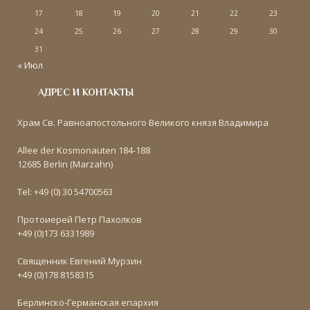
17
18
19
20
21
22
23
24
25
26
27
28
29
30
31
« Июл
АДРЕС И КОНТАКТЫ
Храм Св. Равноапостольного Великого князя Владимира
Allee der Kosmonauten 184-188
12685 Berlin (Marzahn)
Tel: +49 (0) 30 54700563
Протоиерей Петр Пахолков
+49 (0)173 6331989
Священник Евгений Мурзин
+49 (0)178 8158315
Берлинско-Германская епархия