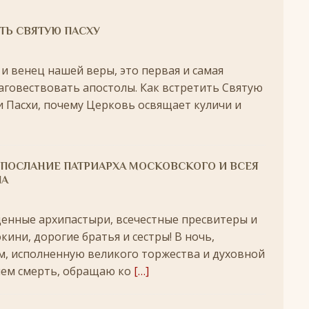
удотворца
ЛИКИ СВЯТЫХ
ТЬ СВЯТУЮ ПАСХУ
обедоносец
ЛИКИ СВЯТЫХ
 и венец нашей веры, это первая и самая
азумейте, яко Аз есмь Бог!»
ПАСХА
аговествовать апостолы. Как встретить Святую
Господень во Иерусалим
ВЕЛИКИЙ ПОСТ
 Пасхи, почему Церковь освящает куличи и
опоклонная
ВЕЛИКИЙ ПОСТ
луждений
ВЕЛИКИЙ ПОСТ
 ПОСЛАНИЕ ПАТРИАРХА МОСКОВСКОГО И ВСЕЯ
ой встречи и первой разлуки.
СРЕТЕНИЕ
ЛА
ник
КРЕЩЕНИЕ ГОСПОДНЕ
енные архипастыри, всечестные пресвитеры и
ЖДЕСТВО
ини, дорогие братья и сестры! В ночь,
кого поста
РОЖДЕСТВЕНСКИЙ ПОСТ
, исполненную великого торжества и духовной
ятнице, воскресенье, 7 декабря 2025 года: что будет в храме?
шем смерть, обращаю ко
[…]