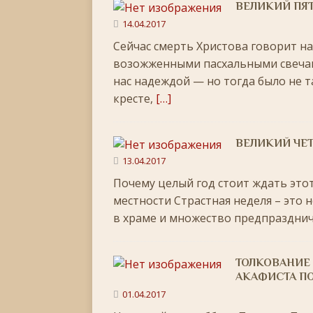
[ 30.11.2025 ]
Воскресенье, 30 ноября 2025 года
ВЕЛИКИЙ ПЯ
14.04.2017
[ 15.11.2025 ]
Неделя двадцать третья по Пятидес
Сейчас смерть Христова говорит на
+
возожженными пасхальными свечами
[ 04.11.2025 ]
Празднование в честь Казанской
нас надеждой — но тогда было не т
кресте,
[…]
[ 26.10.2025 ]
Неделя двадцатая по Пятидесятнице
[ 19.10.2025 ]
День памяти апостола Фомы
ЛИ
ВЕЛИКИЙ ЧЕТ
[ 05.07.2026 ]
Неделя пятая по Пятидесятнице, во
13.04.2017
Почему целый год стоит ждать этот 
местности Страстная неделя – это
в храме и множество предпраздничн
ТОЛКОВАНИЕ 
АКАФИСТА П
01.04.2017