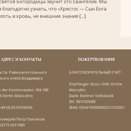
есвятой Богородицы звучит это Евангелие. Мы
 благодатно узнать, что «Христос — Сын Бога
плоть и кровь, не внешние знания
[…]
АДРЕС И КОНТАКТЫ
ПОЖЕРТВОВАНИЯ
м Св. Равноапостольного
БЛАГОТВОРИТЕЛЬНЫЙ СЧЁТ:
икого князя Владимира
Empfänger: Russ.-Orth. Kirche
e der Kosmonauten 184-188
Marzahn
5 Berlin (Marzahn)
Bank: Berliner Volksbank
BIC: BEVODEBB
 +49 (0) 30 54700563
IBAN: DE64100900002251530001
тоиерей Петр Пахолков
(0)173 6331989