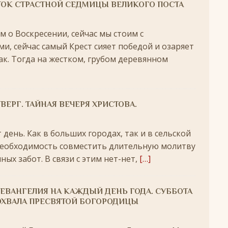
+
ТОК СТРАСТНОЙ СЕДМИЦЫ ВЕЛИКОГО ПОСТА
ятнице, воскресенье, 16 ноября 2025 года: что будет в храме?
м о Воскресении, сейчас мы стоим с
, сейчас самый Крест сияет победой и озаряет
 иконы Божией Матери
ЛИК БОГОРОДИЦЫ
ак. Тогда на жестком, грубом деревянном
, воскресенье, 26 октября 2025 года: что будет в храме
+
КИ СВЯТЫХ
ВЕРГ. ТАЙНАЯ ВЕЧЕРЯ ХРИСТОВА.
скресенье, 5 июля 2026 года: что будет в храме?
+
день. Как в больших городах, так и в сельской
 необходимость совместить длительную молитву
ых забот. В связи с этим нет-нет,
[…]
ЕВАНГЕЛИЯ НА КАЖДЫЙ ДЕНЬ ГОДА. СУББОТА
ОХВАЛА ПРЕСВЯТОЙ БОГОРОДИЦЫ