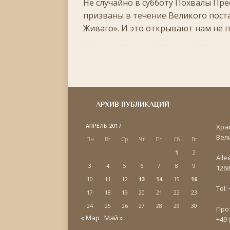
Не случайно в субботу Похвалы Пр
призваны в течение Великого поста
Живаго». И это открывают нам не 
АРХИВ ПУБЛИКАЦИЙ
АПРЕЛЬ 2017
Хра
Вел
Пн
Вт
Ср
Чт
Пт
Сб
Вс
1
2
Alle
3
4
5
6
7
8
9
1268
10
11
12
13
14
15
16
Tel:
17
18
19
20
21
22
23
24
25
26
27
28
29
30
Про
« Мар
Май »
+49 