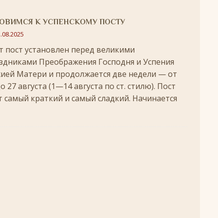
удотворца
ЛИКИ СВЯТЫХ
ОВИМСЯ К УСПЕНСКОМУ ПОСТУ
обедоносец
ЛИКИ СВЯТЫХ
.08.2025
т пост установлен перед великими
азумейте, яко Аз есмь Бог!»
ПАСХА
здниками Преображения Господня и Успения
Господень во Иерусалим
ВЕЛИКИЙ ПОСТ
ией Матери и продолжается две недели — от
до 27 августа (1—14 августа по ст. стилю). Пост
опоклонная
ВЕЛИКИЙ ПОСТ
т самый краткий и самый сладкий. Начинается
луждений
ВЕЛИКИЙ ПОСТ
ой встречи и первой разлуки.
СРЕТЕНИЕ
ник
КРЕЩЕНИЕ ГОСПОДНЕ
ЖДЕСТВО
кого поста
РОЖДЕСТВЕНСКИЙ ПОСТ
ятнице, воскресенье, 7 декабря 2025 года: что будет в храме?