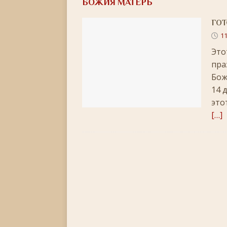
БОЖИЯ МАТЕРЬ
[ 22.05.2026 ]
День памяти святителя Николая Ч
ГОТ
[ 05.05.2026 ]
Святой великомученик Георгий П
11
[ 20.04.2026 ]
Радоница
+
Это
[ 11.04.2026 ]
Пасха Христова: «Упразднитесь, и р
пра
[ 05.04.2026 ]
Неделя 6-я Великого поста. Вход 
Бож
14 
[ 14.03.2026 ]
Неделя 3-я Великого Поста. Крест
это
[ 23.02.2026 ]
Великий пост: 10 правил и 10 заб
[…]
[ 14.02.2026 ]
Сретение Господне: праздник дивн
[ 18.01.2026 ]
Как провести Крещенский Сочель
[ 06.01.2026 ]
Светлое Христово Рождество
РО
[ 19.12.2025 ]
Значение и важность Рождественс
[ 07.12.2025 ]
Неделя двадцать шестая по Пятидес
+