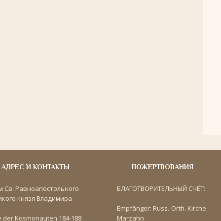
АДРЕС И КОНТАКТЫ
ПОЖЕРТВОВАНИЯ
м Св. Равноапостольного
БЛАГОТВОРИТЕЛЬНЫЙ СЧЁТ:
икого князя Владимира
Empfänger: Russ.-Orth. Kirche
e der Kosmonauten 184-188
Marzahn