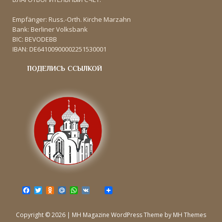
Empfänger: Russ.-Orth. Kirche Marzahn
Bank: Berliner Volksbank
BIC: BEVODEBB
IBAN: DE64100900002251530001
ПОДЕЛИСЬ ССЫЛКОЙ
F
T
O
M
W
V
a
w
d
a
h
K
c
i
n
i
a
e
t
o
l
t
Copyright © 2026 | MH Magazine WordPress Theme by
MH Themes