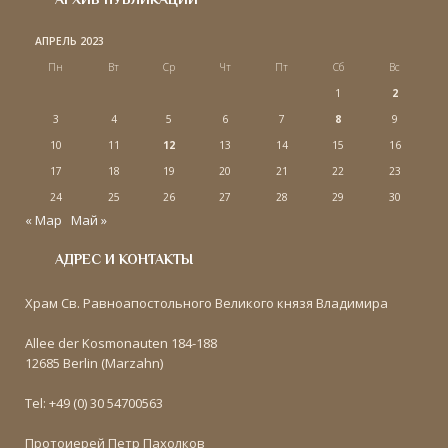
АПРЕЛЬ 2023
Пн
Вт
Ср
Чт
Пт
Сб
Вс
1
2
3
4
5
6
7
8
9
10
11
12
13
14
15
16
17
18
19
20
21
22
23
24
25
26
27
28
29
30
« Мар
Май »
АДРЕС И КОНТАКТЫ
Храм Св. Равноапостольного Великого князя Владимира
Allee der Kosmonauten 184-188
12685 Berlin (Marzahn)
Tel: +49 (0) 30 54700563
Протоиерей Петр Пахолков