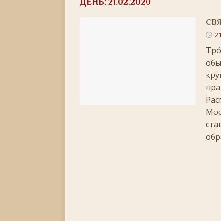
ДЕНЬ:
21.02.2020
[ 22.05.2026 ]
День памяти святителя Николая Ч
СВЯ
[ 05.05.2026 ]
Святой великомученик Георгий П
21
[ 20.04.2026 ]
Радоница
+
Тро
[ 11.04.2026 ]
Пасха Христова: «Упразднитесь, и р
обы
[ 05.04.2026 ]
Неделя 6-я Великого поста. Вход 
кру
пра
[ 14.03.2026 ]
Неделя 3-я Великого Поста. Крест
Рас
[ 23.02.2026 ]
Великий пост: 10 правил и 10 заб
Мос
ста
[ 14.02.2026 ]
Сретение Господне: праздник дивн
обр
[ 18.01.2026 ]
Как провести Крещенский Сочель
[ 06.01.2026 ]
Светлое Христово Рождество
РО
[ 19.12.2025 ]
Значение и важность Рождественс
[ 07.12.2025 ]
Неделя двадцать шестая по Пятидес
+