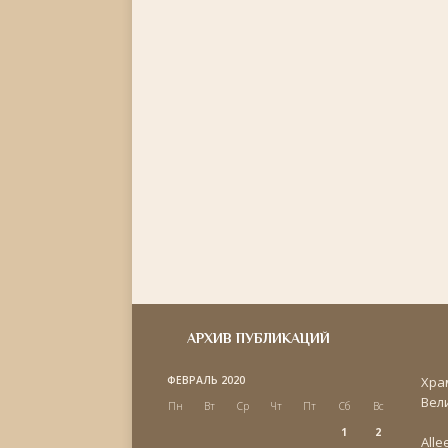
АРХИВ ПУБЛИКАЦИЙ
ФЕВРАЛЬ 2020
Хра
Вел
Пн
Вт
Ср
Чт
Пт
Сб
Вс
1
2
Alle