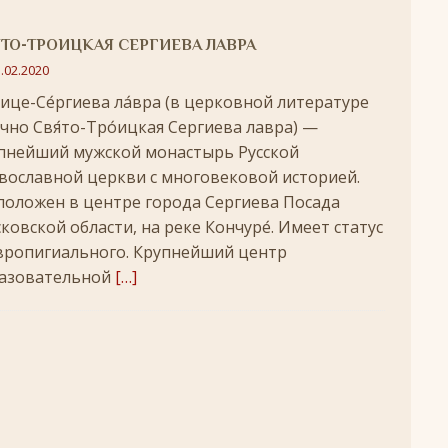
удотворца
ЛИКИ СВЯТЫХ
ТО-ТРОИЦКАЯ СЕРГИЕВА ЛАВРА
обедоносец
ЛИКИ СВЯТЫХ
.02.2020
́ице-Се́ргиева ла́вра (в церковной литературе
азумейте, яко Аз есмь Бог!»
ПАСХА
чно Свя́то-Тро́ицкая Сергиева лавра) —
Господень во Иерусалим
ВЕЛИКИЙ ПОСТ
пнейший мужской монастырь Русской
вославной церкви с многовековой историей.
опоклонная
ВЕЛИКИЙ ПОСТ
положен в центре города Сергиева Посада
луждений
ВЕЛИКИЙ ПОСТ
ковской области, на реке Кончуре́. Имеет статус
вропигиального. Крупнейший центр
ой встречи и первой разлуки.
СРЕТЕНИЕ
азовательной
[…]
ник
КРЕЩЕНИЕ ГОСПОДНЕ
ЖДЕСТВО
кого поста
РОЖДЕСТВЕНСКИЙ ПОСТ
ятнице, воскресенье, 7 декабря 2025 года: что будет в храме?