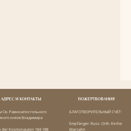
АДРЕС И КОНТАКТЫ
ПОЖЕРТВОВАНИЯ
м Св. Равноапостольного
БЛАГОТВОРИТЕЛЬНЫЙ СЧЁТ:
икого князя Владимира
Empfänger: Russ.-Orth. Kirche
e der Kosmonauten 184-188
Marzahn