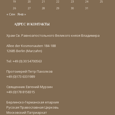
19
20
21
22
23
24
25
26
27
28
29
30
31
« Сен
Янв »
АДРЕС И КОНТАКТЫ
Храм Св. Равноапостольного Великого князя Владимира
Allee der Kosmonauten 184-188
12685 Berlin (Marzahn)
Tel: +49 (0) 30 54700563
Протоиерей Петр Пахолков
+49 (0)173 6331989
Священник Евгений Мурзин
+49 (0)178 8158315
Берлинско-Германская епархия
Русская Православная Церковь
Московский Патриархат