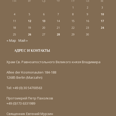
Пн
Вт
Ср
Чт
Пт
Сб
Вс
1
2
3
4
5
6
7
8
9
10
11
12
13
14
15
16
17
18
19
20
21
22
23
24
25
26
27
28
29
30
« Мар
Май »
АДРЕС И КОНТАКТЫ
Храм Св. Равноапостольного Великого князя Владимира
Allee der Kosmonauten 184-188
12685 Berlin (Marzahn)
Tel: +49 (0) 30 54700563
Протоиерей Петр Пахолков
+49 (0)173 6331989
Священник Евгений Мурзин