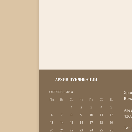
АРХИВ ПУБЛИКАЦИЙ
ОКТЯБРЬ 2014
Хра
Вел
Пн
Вт
Ср
Чт
Пт
Сб
Вс
1
2
3
4
5
Alle
6
7
8
9
10
11
12
1268
13
14
15
16
17
18
19
Tel:
20
21
22
23
24
25
26