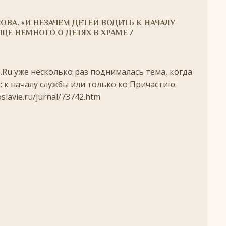
удотворца
ЛИКИ СВЯТЫХ
ОВА. «И НЕЗАЧЕМ ДЕТЕЙ ВОДИТЬ К НАЧАЛУ
обедоносец
ЛИКИ СВЯТЫХ
ЕЩЕ НЕМНОГО О ДЕТЯХ В ХРАМЕ /
азумейте, яко Аз есмь Бог!»
ПАСХА
Ru уже несколько раз поднималась тема, когда
Господень во Иерусалим
ВЕЛИКИЙ ПОСТ
 к началу службы или только ко Причастию.
опоклонная
ВЕЛИКИЙ ПОСТ
lavie.ru/jurnal/73742.htm
луждений
ВЕЛИКИЙ ПОСТ
ой встречи и первой разлуки.
СРЕТЕНИЕ
ник
КРЕЩЕНИЕ ГОСПОДНЕ
ЖДЕСТВО
кого поста
РОЖДЕСТВЕНСКИЙ ПОСТ
ятнице, воскресенье, 7 декабря 2025 года: что будет в храме?