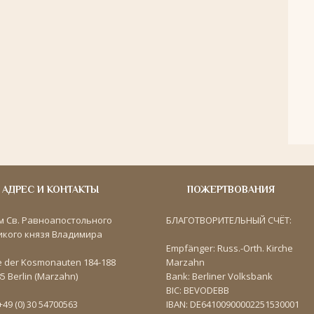
АДРЕС И КОНТАКТЫ
ПОЖЕРТВОВАНИЯ
м Св. Равноапостольного
БЛАГОТВОРИТЕЛЬНЫЙ СЧЁТ:
икого князя Владимира
Empfänger: Russ.-Orth. Kirche
e der Kosmonauten 184-188
Marzahn
5 Berlin (Marzahn)
Bank: Berliner Volksbank
BIC: BEVODEBB
 +49 (0) 30 54700563
IBAN: DE64100900002251530001