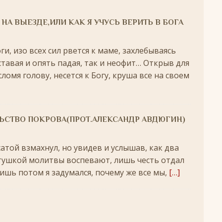
 святых
ЛИКИ СВЯТЫХ
НА ВЫЕЗДЕ,ИЛИ КАК Я УЧУСЬ ВЕРИТЬ В БОГА
удотворца
ЛИКИ СВЯТЫХ
обедоносец
ЛИКИ СВЯТЫХ
ги, изо всех сил рвется к маме, захлебываясь
ставая и опять падая, так и неофит… Открыв для
азумейте, яко Аз есмь Бог!»
ПАСХА
ломя голову, несется к Богу, круша все на своем
Господень во Иерусалим
ВЕЛИКИЙ ПОСТ
опоклонная
ВЕЛИКИЙ ПОСТ
ЬСТВО ПОКРОВА(ПРОТ.АЛЕКСАНДР АВДЮГИН)
луждений
ВЕЛИКИЙ ПОСТ
ой встречи и первой разлуки.
СРЕТЕНИЕ
атой взмахнул, но увидев и услышав, как два
ник
КРЕЩЕНИЕ ГОСПОДНЕ
атушкой молитвы воспевают, лишь честь отдал
Лишь потом я задумался, почему же все мы,
[…]
ЖДЕСТВО
кого поста
РОЖДЕСТВЕНСКИЙ ПОСТ
ятнице, воскресенье, 7 декабря 2025 года: что будет в храме?