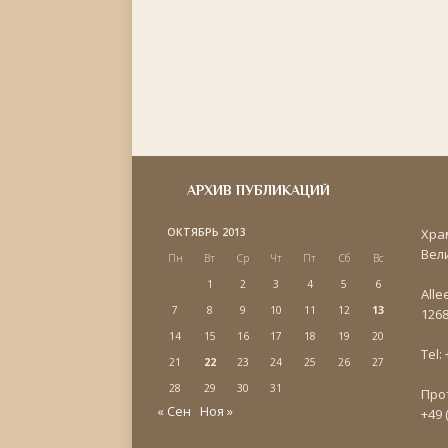
АРХИВ ПУБЛИКАЦИЙ
ОКТЯБРЬ 2013
Хра
Вел
Пн
Вт
Ср
Чт
Пт
Сб
Вс
1
2
3
4
5
6
Alle
7
8
9
10
11
12
13
1268
14
15
16
17
18
19
20
Tel:
21
22
23
24
25
26
27
28
29
30
31
Про
« Сен
Ноя »
+49 