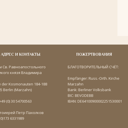
АДРЕС И КОНТАКТЫ
ПОЖЕРТВОВАНИЯ
м Св. Равноапостольного
БЛАГОТВОРИТЕЛЬНЫЙ СЧЁТ:
икого князя Владимира
Empfänger: Russ.-Orth. Kirche
e der Kosmonauten 184-188
Marzahn
5 Berlin (Marzahn)
Bank: Berliner Volksbank
BIC: BEVODEBB
 +49 (0) 30 54700563
IBAN: DE64100900002251530001
тоиерей Петр Пахолков
(0)173 6331989