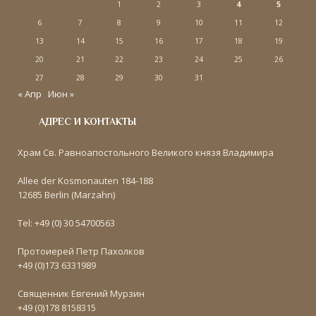
1
2
3
4
5
6
7
8
9
10
11
12
13
14
15
16
17
18
19
20
21
22
23
24
25
26
27
28
29
30
31
« Апр
Июн »
АДРЕС И КОНТАКТЫ
Храм Св. Равноапостольного Великого князя Владимира
Allee der Kosmonauten 184-188
12685 Berlin (Marzahn)
Tel: +49 (0) 30 54700563
Протоиерей Петр Пахолков
+49 (0)173 6331989
Священник Евгений Мурзин
+49 (0)178 8158315