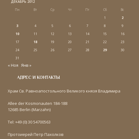
ДЕКАБРЬ 2012
Пн
Вт
Ср
Чт
Пт
Сб
Вс
1
2
3
4
5
6
7
8
9
10
11
12
13
14
15
16
17
18
19
20
21
22
23
24
25
26
27
28
29
30
31
« Ноя
Янв »
АДРЕС И КОНТАКТЫ
Храм Св. Равноапостольного Великого князя Владимира
Allee der Kosmonauten 184-188
12685 Berlin (Marzahn)
Tel: +49 (0) 30 54700563
Протоиерей Петр Пахолков