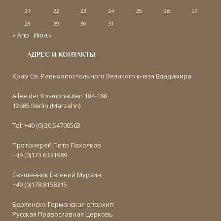
21
22
23
24
25
26
27
28
29
30
31
« Апр
Июн »
АДРЕС И КОНТАКТЫ
Храм Св. Равноапостольного Великого князя Владимира
Allee der Kosmonauten 184-188
12685 Berlin (Marzahn)
Tel: +49 (0) 30 54700563
Протоиерей Петр Пахолков
+49 (0)173 6331989
Священник Евгений Мурзин
+49 (0)178 8158315
Берлинско-Германская епархия
Русская Православная Церковь