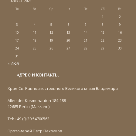
АВГУСТ 2026
Пн
Вт
Ср
Чт
Пт
Сб
Вс
1
2
3
4
5
6
7
8
9
10
11
12
13
14
15
16
17
18
19
20
21
22
23
24
25
26
27
28
29
30
31
« Июл
АДРЕС И КОНТАКТЫ
Храм Св. Равноапостольного Великого князя Владимира
Allee der Kosmonauten 184-188
12685 Berlin (Marzahn)
Tel: +49 (0) 30 54700563
Протоиерей Петр Пахолков