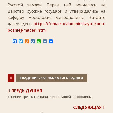
Русской землей. Перед ней венчались на
царство русские государи и утверждались на
кафедру московские митрополиты. Читайте
далее здесь:
https://foma.ru/vladimirskaya-ikona-
bozhiej-materi.html
F
T
O
M
W
V
a
w
d
a
h
K
c
i
n
i
a
e
t
o
l
t
b
t
k
.
s
o
e
l
R
A
o
r
a
u
p
k
s
p
s
n
ВЛАДИМИРСКАЯ ИКОНА БОГОРОДИЦЫ
i
k
i
ПРЕДЫДУЩАЯ
Успение Пресвятой Владычицы Нашей Богородицы
СЛЕДУЮЩАЯ