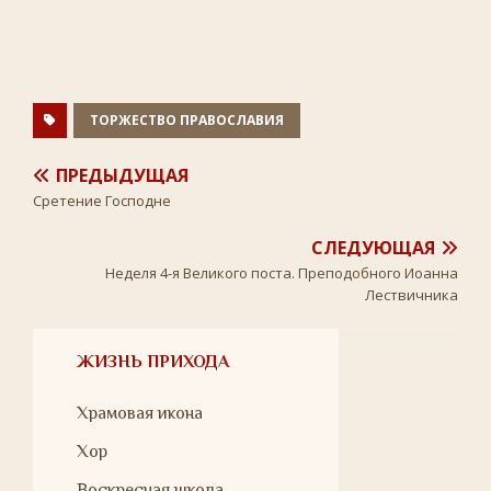
e
t
o
l
t
b
t
k
.
s
o
e
l
R
A
o
r
a
u
p
k
s
p
s
n
ТОРЖЕСТВО ПРАВОСЛАВИЯ
i
k
i
ПРЕДЫДУЩАЯ
Cретение Господне
СЛЕДУЮЩАЯ
Неделя 4-я Великого поста. Преподобного Иоанна
Лествичника
ЖИЗНЬ ПРИХОДА
Храмовая икона
Хор
Воскресная школа