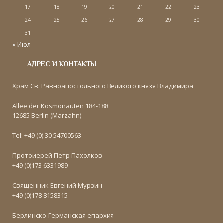
17
18
19
20
21
22
23
24
25
26
27
28
29
30
31
« Июл
АДРЕС И КОНТАКТЫ
Храм Св. Равноапостольного Великого князя Владимира
Allee der Kosmonauten 184-188
12685 Berlin (Marzahn)
Tel: +49 (0) 30 54700563
Протоиерей Петр Пахолков
+49 (0)173 6331989
Священник Евгений Мурзин
+49 (0)178 8158315
Берлинско-Германская епархия