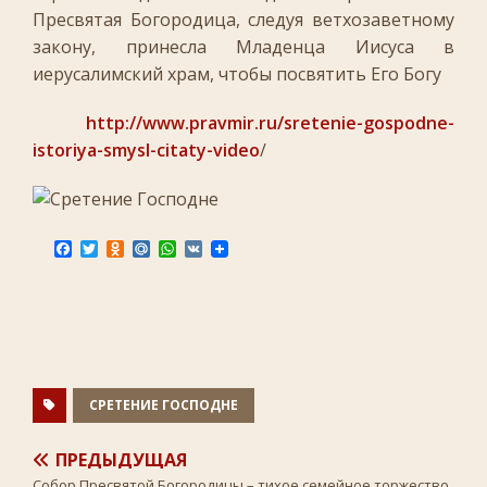
Пресвятая Богородица, следуя ветхозаветному
закону, принесла Младенца Иисуса в
иерусалимский храм, чтобы посвятить Его Богу
http://www.pravmir.ru/sretenie-gospodne-
istoriya-smysl-citaty-video
/
F
T
O
M
W
V
a
w
d
a
h
K
c
i
n
i
a
e
t
o
l
t
b
t
k
.
s
o
e
l
R
A
o
r
a
u
p
k
s
p
s
n
СРЕТЕНИЕ ГОСПОДНЕ
i
k
i
ПРЕДЫДУЩАЯ
Собор Пресвятой Богородицы – тихое семейное торжество