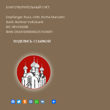
БЛАГОТВОРИТЕЛЬНЫЙ СЧЁТ:
Empfänger: Russ.-Orth. Kirche Marzahn
Bank: Berliner Volksbank
BIC: BEVODEBB
IBAN: DE64100900002251530001
ПОДЕЛИСЬ ССЫЛКОЙ
F
T
O
M
W
V
a
w
d
a
h
K
c
i
n
i
a