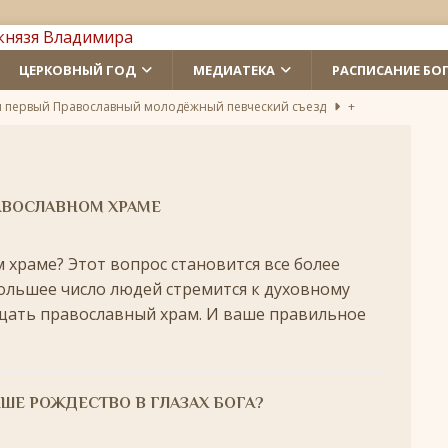
ЦЕРКОВНЫЙ ГОД
МЕДИАТЕКА
РАСПИСАНИЕ БО
л первый Православный молодёжный певческий съезд
+
 святых
ЛИКИ СВЯТЫХ
удотворца
ЛИКИ СВЯТЫХ
АВОСЛАВНОМ ХРАМЕ
обедоносец
ЛИКИ СВЯТЫХ
м храме? Этот вопрос становится все более
азумейте, яко Аз есмь Бог!»
ПАСХА
 большее число людей стремится к духовному
Господень во Иерусалим
ВЕЛИКИЙ ПОСТ
щать православный храм. И ваше правильное
опоклонная
ВЕЛИКИЙ ПОСТ
луждений
ВЕЛИКИЙ ПОСТ
АШЕ РОЖДЕСТВО В ГЛАЗАХ БОГА?
ой встречи и первой разлуки.
СРЕТЕНИЕ
ник
КРЕЩЕНИЕ ГОСПОДНЕ