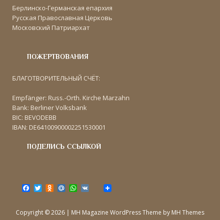
Берлинско-Германская епархия
Русская Православная Церковь
Московский Патриархат
ПОЖЕРТВОВАНИЯ
БЛАГОТВОРИТЕЛЬНЫЙ СЧЁТ:
Empfänger: Russ.-Orth. Kirche Marzahn
Bank: Berliner Volksbank
BIC: BEVODEBB
IBAN: DE64100900002251530001
ПОДЕЛИСЬ ССЫЛКОЙ
F
T
O
M
W
V
a
w
d
a
h
K
c
i
n
i
a
e
t
o
l
t
Copyright © 2026 | MH Magazine WordPress Theme by
MH Themes
b
t
k
.
s