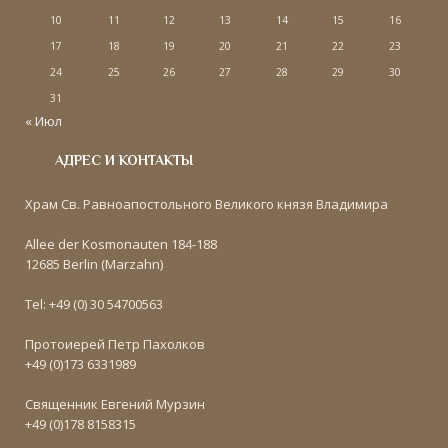
10
11
12
13
14
15
16
17
18
19
20
21
22
23
24
25
26
27
28
29
30
31
« Июл
АДРЕС И КОНТАКТЫ
Храм Св. Равноапостольного Великого князя Владимира
Allee der Kosmonauten 184-188
12685 Berlin (Marzahn)
Tel: +49 (0) 30 54700563
Протоиерей Петр Пахолков
+49 (0)173 6331989
Священник Евгений Мурзин
+49 (0)178 8158315