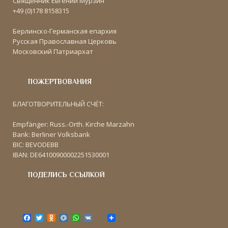
Священник Евгений Мурзин
+49 (0)178 8158315
Берлинско-Германская епархия
Русская Православная Церковь
Московский Патриархат
ПОЖЕРТВОВАНИЯ
БЛАГОТВОРИТЕЛЬНЫЙ СЧЁТ:
Empfänger: Russ.-Orth. Kirche Marzahn
Bank: Berliner Volksbank
BIC: BEVODEBB
IBAN: DE64100900002251530001
ПОДЕЛИСЬ ССЫЛКОЙ
F
T
O
M
W
V
a
w
d
a
h
K