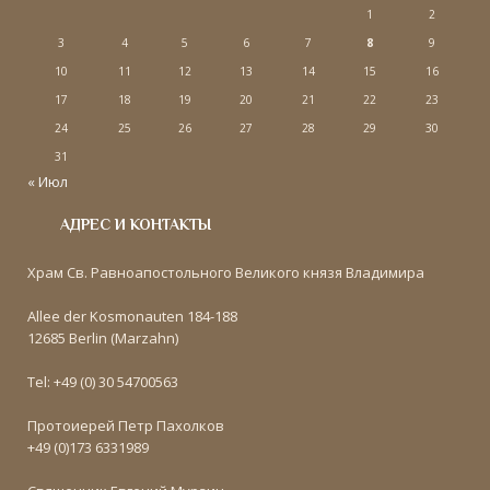
1
2
3
4
5
6
7
8
9
10
11
12
13
14
15
16
17
18
19
20
21
22
23
24
25
26
27
28
29
30
31
« Июл
АДРЕС И КОНТАКТЫ
Храм Св. Равноапостольного Великого князя Владимира
Allee der Kosmonauten 184-188
12685 Berlin (Marzahn)
Tel: +49 (0) 30 54700563
Протоиерей Петр Пахолков
+49 (0)173 6331989