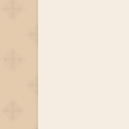
[ 30.11.2025 ]
Воскресенье, 30 ноября 2025 года
[ 15.11.2025 ]
Неделя двадцать третья по Пятидес
+
[ 04.11.2025 ]
Празднование в честь Казанской
[ 26.10.2025 ]
Неделя двадцатая по Пятидесятнице
[ 19.10.2025 ]
День памяти апостола Фомы
ЛИ
[ 05.07.2026 ]
Неделя пятая по Пятидесятнице, во