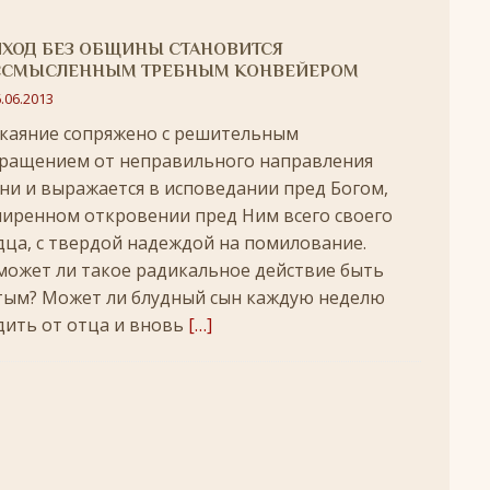
удотворца
ЛИКИ СВЯТЫХ
ИХОД БЕЗ ОБЩИНЫ СТАНОВИТСЯ
обедоносец
ЛИКИ СВЯТЫХ
ССМЫСЛЕННЫМ ТРЕБНЫМ КОНВЕЙЕРОМ
.06.2013
азумейте, яко Аз есмь Бог!»
ПАСХА
окаяние сопряжено с решительным
ращением от неправильного направления
Господень во Иерусалим
ВЕЛИКИЙ ПОСТ
ни и выражается в исповедании пред Богом,
опоклонная
ВЕЛИКИЙ ПОСТ
миренном откровении пред Ним всего своего
луждений
ВЕЛИКИЙ ПОСТ
дца, с твердой надеждой на помилование.
может ли такое радикальное действие быть
ой встречи и первой разлуки.
СРЕТЕНИЕ
тым? Может ли блудный сын каждую неделю
ник
КРЕЩЕНИЕ ГОСПОДНЕ
дить от отца и вновь
[…]
ЖДЕСТВО
кого поста
РОЖДЕСТВЕНСКИЙ ПОСТ
ятнице, воскресенье, 7 декабря 2025 года: что будет в храме?