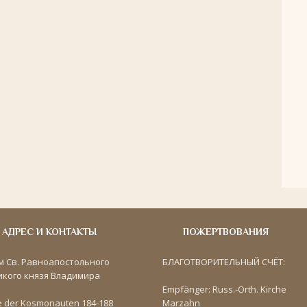
АДРЕС И КОНТАКТЫ
ПОЖЕРТВОВАНИЯ
м Св. Равноапостольного
БЛАГОТВОРИТЕЛЬНЫЙ СЧЁТ:
икого князя Владимира
Empfänger: Russ.-Orth. Kirche
e der Kosmonauten 184-188
Marzahn