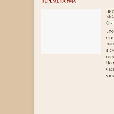
ПЕРЕМЕНА УМА
[ 22.05.2026 ]
День памяти святителя Николая Ч
ПР
[ 05.05.2026 ]
Святой великомученик Георгий П
БЕ
[ 20.04.2026 ]
Радоница
+
26
[ 11.04.2026 ]
Пасха Христова: «Упразднитесь, и р
..п
отв
[ 05.04.2026 ]
Неделя 6-я Великого поста. Вход 
жиз
[ 14.03.2026 ]
Неделя 3-я Великого Поста. Крест
в с
[ 23.02.2026 ]
Великий пост: 10 правил и 10 заб
сер
Но 
[ 14.02.2026 ]
Сретение Господне: праздник дивн
час
[ 18.01.2026 ]
Как провести Крещенский Сочель
ухо
[ 06.01.2026 ]
Светлое Христово Рождество
РО
[ 19.12.2025 ]
Значение и важность Рождественс
[ 07.12.2025 ]
Неделя двадцать шестая по Пятидес
+