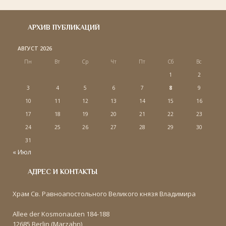
АРХИВ ПУБЛИКАЦИЙ
АВГУСТ 2026
Пн
Вт
Ср
Чт
Пт
Сб
Вс
1
2
3
4
5
6
7
8
9
10
11
12
13
14
15
16
17
18
19
20
21
22
23
24
25
26
27
28
29
30
31
« Июл
АДРЕС И КОНТАКТЫ
Храм Св. Равноапостольного Великого князя Владимира
Allee der Kosmonauten 184-188
12685 Berlin (Marzahn)